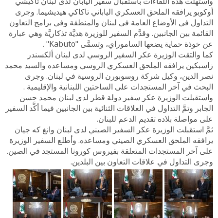
واستهلت هذه اللقاءات باستقبال سفير اليابان لدى لبنان تاكيشي
أوكوبو يرافقه الملحق العسكري الياباني تاكاكي هيديشيما. وجرى
التداول في الأوضاع العامة في لبنان والمنطقة وفي برامج التعاون
القائمة بين الجانبين. وقدَّم السفير للوزيرة هديَّة تذكاريَّة وهي عبارة
عن خوذة حماية يضعها الساموراي، وتسمَّى "Kabuto" .
كما والتقت الوزيرة عكر السفير الروسي لدى لبنان ألكسندر
زاسبكين يرافقه الملحق العسكري الروسي ومساعده والسيد محمد
نصر الدين، وكيل شركة روسوبورن الروسية في لبنان. وجرى
البحث في آخر المستجدات على الساحتين اللبنانية والإقليمية .
واستقبلت الوزيرة عكر سفير دولة قطر لدى لبنان محمد حسن
الجابر وتمَّ التداول في العلاقات الثنائية بين الجانبين فيما أكَّد السفير
على مواصلة بلاده تقديم الدعم للبنان.
ثمَّ استقبلت الوزيرة عكر السفير الصيني لدى لبنان وانغ كه جيان
يرافقه الملحق العسكري الصيني ومساعده. وأطلع السفير الوزيرة
على آخر المستجدات المتعلقة بفيروس كورونا المستجد في الصين.
وجرى التداول في علاقات التعاون بين البلدين.