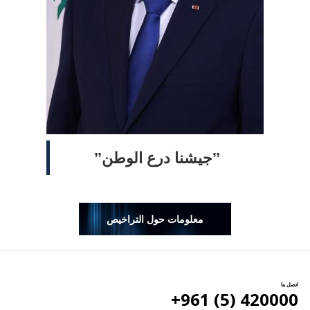
ˮجيشنا درع الوطنˮ
معلومات حول التراخيص
اتصل بنا
420000 (5) 961+