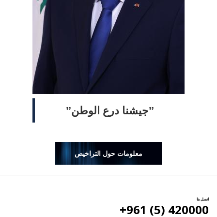
ˮجيشنا درع الوطنˮ
معلومات حول التراخيص
اتصل بنا
420000 (5) 961+