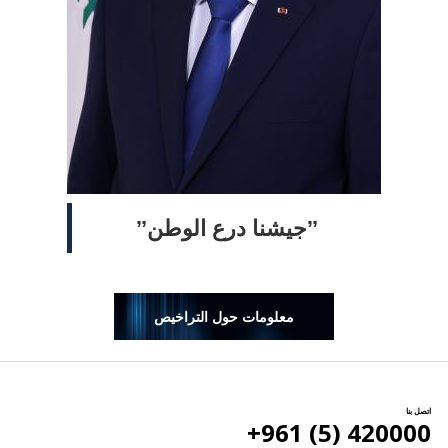
ˮجيشنا درع الوطنˮ
معلومات حول التراخيص
اتصل بنا
420000 (5) 961+