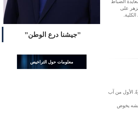
عايدة الضباط
لزهر على
لكلية
.
ˮجيشنا درع الوطنˮ
معلومات حول التراخيص
ً. الأول من آب
جيشه يخوض