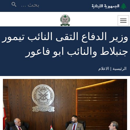
تجاوز
بحث
إلى
المحتوى
الرئيسي
وزير الدفاع التقى النائب تيمور
جنبلاط والنائب ابو فاعور
الرئيسية
الاعلام
مسار
التنقل