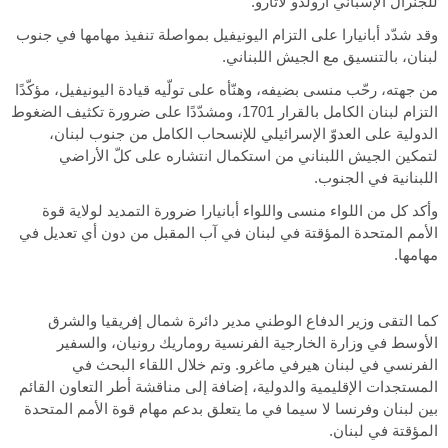
للجنرال الإسباني أرولدو لاثارو.
وقد شدّد أبانيارا على التزام اليونيفيل بمواصلة تنفيذ مهامها في جنوب
لبنان، بالتنسيق مع الجيش اللبناني.
من جهته، رحّب منسى بضيفه، وهنّأه على تولّيه قيادة اليونيفيل، مؤكّدًا
التزام لبنان الكامل بالقرار 1701، ومشدّدًا على ضرورة تكثيف الضغوط
الدولية على العدوّ الإسرائيلي للإنسحاب الكامل من جنوب لبنان،
لتمكين الجيش اللبناني من استكمال انتشاره على كلّ الأراضي
اللبنانية في الجنوب.
وأكد كل من اللواء منسى واللواء أبانيارا ضرورة التمديد لولاية قوة
الأمم المتحدة المؤقتة في لبنان في آب المقبل من دون أي تعديل في
مهامها.
كما التقى وزير الدفاع الوطني مدير دائرة شمال إفريقيا والشرق
الأوسط في وزارة الخارجية الفرنسية روماريك رونيان، والسفير
الفرنسي في لبنان هيرفي ماغرو. وتم خلال اللقاء البحث في
المستجدات الإقليمية والدولية، إضافة إلى مناقشة أطر التعاون القائم
بين لبنان وفرنسا لا سيما في ما يتعلق بدعم مهام قوة الأمم المتحدة
المؤقتة في لبنان.