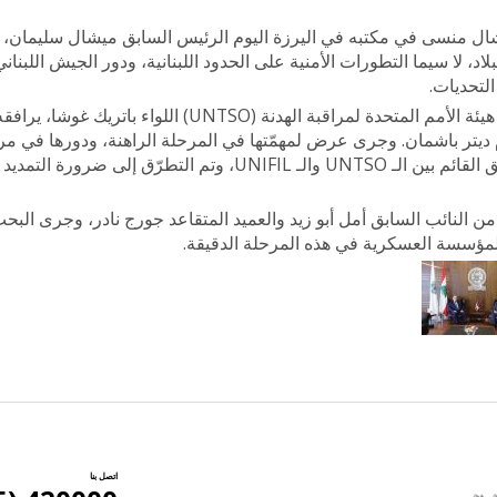
يشال منسى في مكتبه في اليرزة اليوم الرئيس السابق ميشال سليمان،
لاد، لا سيما التطورات الأمنية على الحدود اللبنانية، ودور الجيش اللبنا
لتحديات.
كما استقبل اللواء منسى رئيس أركان هيئة الأمم المتحدة لمراقبة الهدنة (UNTSO
ّم ديتر باشمان. وجرى عرض لمهمّتها في المرحلة الراهنة، ودورها في مر
الهدنة. كما تناول اللقاء موضوع التنسيق القائم بين الـ UNTSO والـ UNIFIL، وتم التطرّق إلى 
ا من النائب السابق أمل أبو زيد والعميد المتقاعد جورج نادر، وجرى الب
المؤسسة العسكرية في هذه المرحلة الدقيقة.
اتصل بنا