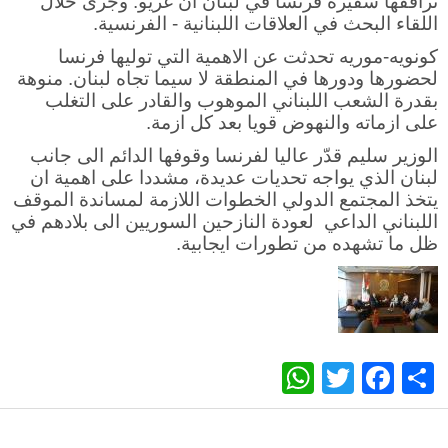
ترافقها سفيرة فرنسا في لبنان آن غريو. وجرى خلال
اللقاء البحث في العلاقات اللبنانية - الفرنسية.
كونويه-موريه تحدثت عن الاهمية التي توليها فرنسا
لحضورها ودورها في المنطقة لا سيما تجاه لبنان. منوهة
بقدرة الشعب اللبناني الموهوب والقادر على التغلب
على ازماته والنهوض قويا بعد كل ازمة.
الوزير سليم قدّر عاليا لفرنسا وقوفها الدائم الى جانب
لبنان الذي يواجه تحديات عديدة، مشددا على اهمية ان
يتخذ المجتمع الدولي الخطوات اللازمة لمساندة الموقف
اللبناني الداعي لعودة النازحين السوريين الى بلادهم في
ظل ما تشهده من تطورات ايجابية.
WhatsApp
Twitter
Facebook
Share