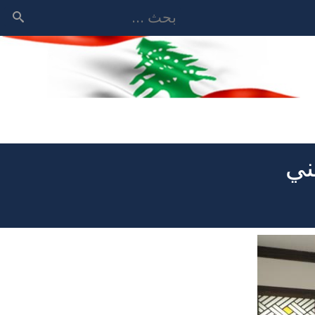
بحث
ني